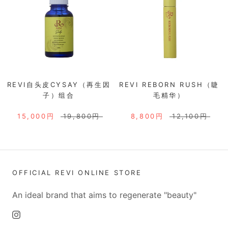
REVI自头皮CYSAY（再生因
REVI REBORN RUSH（睫
子）组合
毛精华）
15,000円
19,800円
8,800円
12,100円
OFFICIAL REVI ONLINE STORE
An ideal brand that aims to regenerate "beauty"