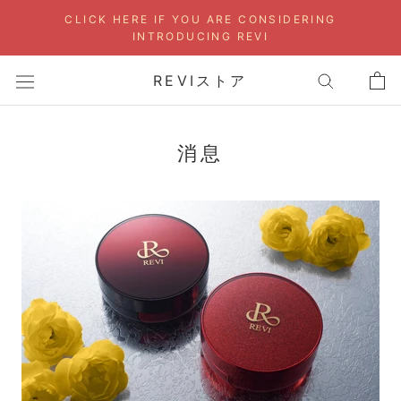
Skip
CLICK HERE IF YOU ARE CONSIDERING
to
INTRODUCING REVI
content
REVIストア
消息