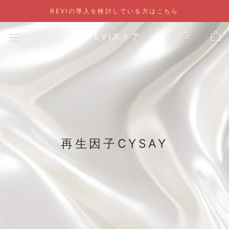
ス
REVIの導入を検討している方はこちら
キ
ッ
REVIストア
プ
し
て
コ
ン
テ
ン
ツ
再生因子CYSAY
に
移
動
す
る