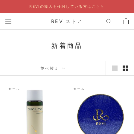
ス
REVIの導入を検討している方はこちら
キ
ッ
REVIストア
プ
し
て
新着商品
コ
ン
テ
並べ替え
ン
ツ
に
セール
セール
移
動
す
る