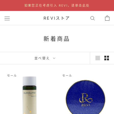
ス
如果您正在考虑引入 REVI，请单击此处
キ
ッ
REVIストア
プ
し
て
新着商品
コ
ン
テ
並べ替え
ン
ツ
に
セール
セール
移
動
す
る