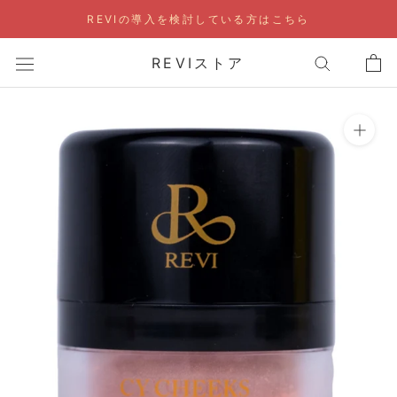
ス
REVIの導入を検討している方はこちら
キ
ッ
REVIストア
プ
し
て
コ
ン
テ
ン
ツ
に
移
動
す
る