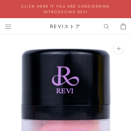
Skip
CLICK HERE IF YOU ARE CONSIDERING
to
INTRODUCING REVI
content
REVIストア